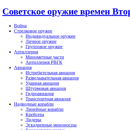
Cоветское оружие времен Вт
Война
Стрелковое оружее
Индивидуальное оружие
Личное оружие
Групповое оружие
Артиллерия
Минометные части
Артиллерия РВГК
Авиация
Истребительная авиация
Разведывательная авиация
Ударная авиация
Штурмовая авиация
Гидроавиация
Транспортная авиация
Надводные корабли
Линейные корабли
Крейсера
Лидеры
Эскадренные миноносцы