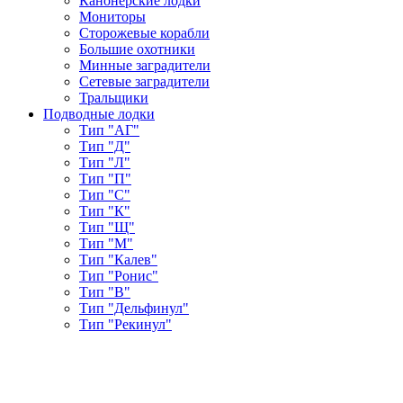
Канонерские лодки
Мониторы
Сторожевые корабли
Большие охотники
Минные заградители
Сетевые заградители
Тральщики
Подводные лодки
Тип "АГ"
Тип "Д"
Тип "Л"
Тип "П"
Тип "С"
Тип "К"
Тип "Щ"
Тип "М"
Тип "Калев"
Тип "Ронис"
Тип "В"
Тип "Дельфинул"
Тип "Рекинул"