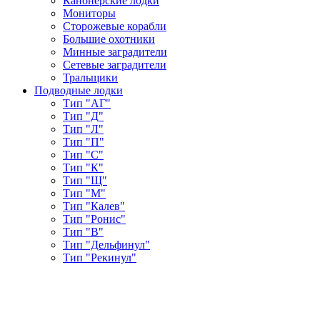
Канонерские лодки
Мониторы
Сторожевые корабли
Большие охотники
Минные заградители
Сетевые заградители
Тральщики
Подводные лодки
Тип "АГ"
Тип "Д"
Тип "Л"
Тип "П"
Тип "С"
Тип "К"
Тип "Щ"
Тип "М"
Тип "Калев"
Тип "Ронис"
Тип "В"
Тип "Дельфинул"
Тип "Рекинул"