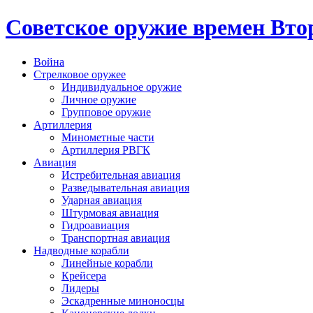
Cоветское оружие времен Вт
Война
Стрелковое оружее
Индивидуальное оружие
Личное оружие
Групповое оружие
Артиллерия
Минометные части
Артиллерия РВГК
Авиация
Истребительная авиация
Разведывательная авиация
Ударная авиация
Штурмовая авиация
Гидроавиация
Транспортная авиация
Надводные корабли
Линейные корабли
Крейсера
Лидеры
Эскадренные миноносцы