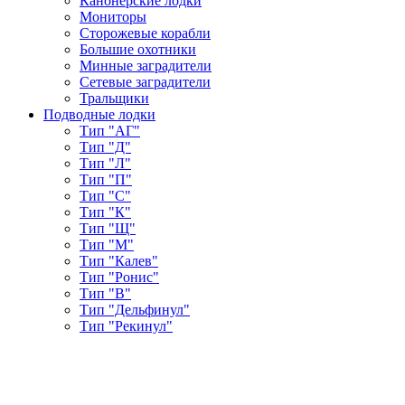
Канонерские лодки
Мониторы
Сторожевые корабли
Большие охотники
Минные заградители
Сетевые заградители
Тральщики
Подводные лодки
Тип "АГ"
Тип "Д"
Тип "Л"
Тип "П"
Тип "С"
Тип "К"
Тип "Щ"
Тип "М"
Тип "Калев"
Тип "Ронис"
Тип "В"
Тип "Дельфинул"
Тип "Рекинул"