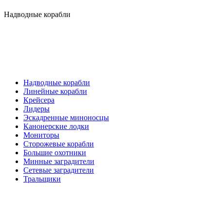
Надводные корабли
Надводные корабли
Линейные корабли
Крейсера
Лидеры
Эскадренные миноносцы
Канонерские лодки
Мониторы
Сторожевые корабли
Большие охотники
Минные заградители
Сетевые заградители
Тральщики