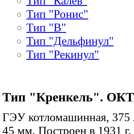
Тип "Калев"
Тип "Ронис"
Тип "В"
Тип "Дельфинул"
Тип "Рекинул"
Тип "Кренкель". ОК
ГЭУ котломашинная, 375 л
45 мм. Построен в 1931 г.