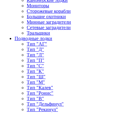
Канонерские лодки
Мониторы
Сторожевые корабли
Большие охотники
Минные заградители
Сетевые заградители
Тральщики
Подводные лодки
Тип "АГ"
Тип "Д"
Тип "Л"
Тип "П"
Тип "С"
Тип "К"
Тип "Щ"
Тип "М"
Тип "Калев"
Тип "Ронис"
Тип "В"
Тип "Дельфинул"
Тип "Рекинул"