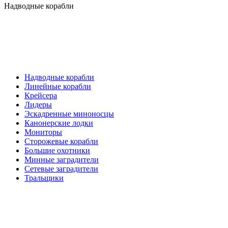
Надводные корабли
Надводные корабли
Линейные корабли
Крейсера
Лидеры
Эскадренные миноносцы
Канонерские лодки
Мониторы
Сторожевые корабли
Большие охотники
Минные заградители
Сетевые заградители
Тральщики