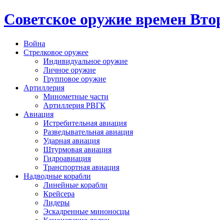
Cоветское оружие времен Вт
Война
Стрелковое оружее
Индивидуальное оружие
Личное оружие
Групповое оружие
Артиллерия
Минометные части
Артиллерия РВГК
Авиация
Истребительная авиация
Разведывательная авиация
Ударная авиация
Штурмовая авиация
Гидроавиация
Транспортная авиация
Надводные корабли
Линейные корабли
Крейсера
Лидеры
Эскадренные миноносцы