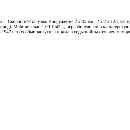
К
 л.с. Скорость 9/5.5 узла. Вооружение 2 х 85 мм , 2 х 2 х 12.7
род). Мобилизован 1.09.1942 г., переоборудован в канонерскую 
03.1947 г. за особые заслуги экипажа в годы войны отмечен мем