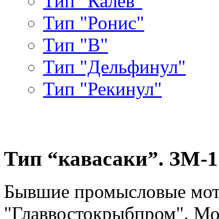
Тип "Калев"
Тип "Ронис"
Тип "В"
Тип "Дельфинул"
Тип "Рекинул"
Тип “кавасаки”. ЗМ-1
Бывшие промысловые мот
"Главвостокрыбпром". Моб