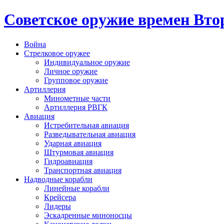
Cоветское оружие времен Вт
Война
Стрелковое оружее
Индивидуальное оружие
Личное оружие
Групповое оружие
Артиллерия
Минометные части
Артиллерия РВГК
Авиация
Истребительная авиация
Разведывательная авиация
Ударная авиация
Штурмовая авиация
Гидроавиация
Транспортная авиация
Надводные корабли
Линейные корабли
Крейсера
Лидеры
Эскадренные миноносцы