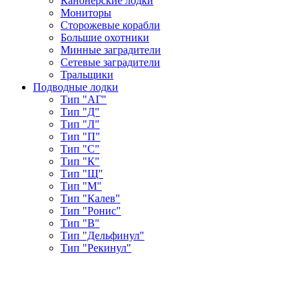
Канонерские лодки
Мониторы
Сторожевые корабли
Большие охотники
Минные заградители
Сетевые заградители
Тральщики
Подводные лодки
Тип "АГ"
Тип "Д"
Тип "Л"
Тип "П"
Тип "С"
Тип "К"
Тип "Щ"
Тип "М"
Тип "Калев"
Тип "Ронис"
Тип "В"
Тип "Дельфинул"
Тип "Рекинул"