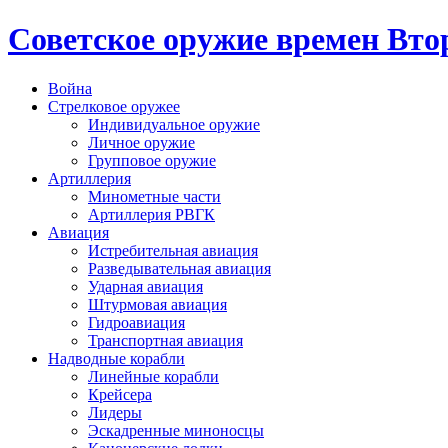
Cоветское оружие времен Вт
Война
Стрелковое оружее
Индивидуальное оружие
Личное оружие
Групповое оружие
Артиллерия
Минометные части
Артиллерия РВГК
Авиация
Истребительная авиация
Разведывательная авиация
Ударная авиация
Штурмовая авиация
Гидроавиация
Транспортная авиация
Надводные корабли
Линейные корабли
Крейсера
Лидеры
Эскадренные миноносцы