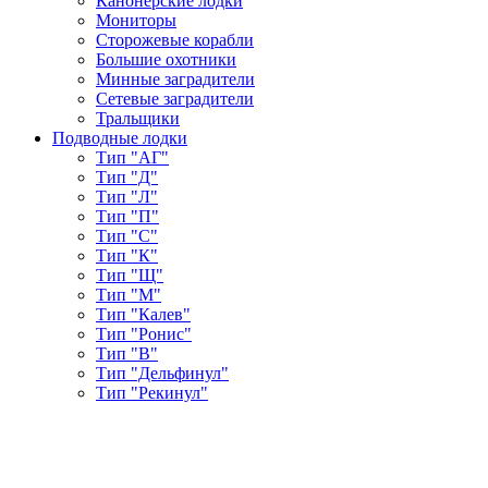
Канонерские лодки
Мониторы
Сторожевые корабли
Большие охотники
Минные заградители
Сетевые заградители
Тральщики
Подводные лодки
Тип "АГ"
Тип "Д"
Тип "Л"
Тип "П"
Тип "С"
Тип "К"
Тип "Щ"
Тип "М"
Тип "Калев"
Тип "Ронис"
Тип "В"
Тип "Дельфинул"
Тип "Рекинул"