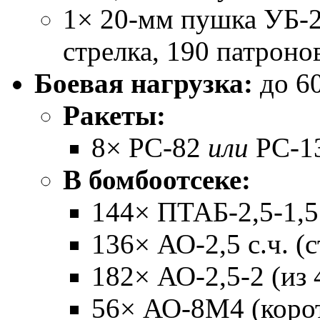
1× 20-мм пушка УБ-
стрелка, 190 патроно
Боевая нагрузка:
до 60
Ракеты:
8× РС-82
или
РС-1
В бомбоотсеке:
144× ПТАБ-2,5-1,5
136× АО-2,5 с.ч. (
182× АО-2,5-2 (из 
56× АО-8М4 (корот