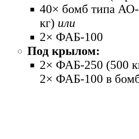
40× бомб типа АО-1
кг)
или
2× ФАБ-100
Под крылом:
2× ФАБ-250 (500 кг
2× ФАБ-100 в бомб