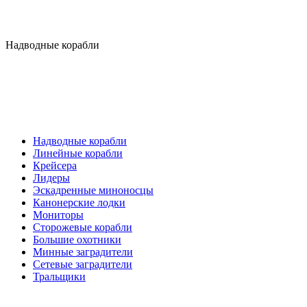
Надводные корабли
Надводные корабли
Линейные корабли
Крейсера
Лидеры
Эскадренные миноносцы
Канонерские лодки
Мониторы
Сторожевые корабли
Большие охотники
Минные заградители
Сетевые заградители
Тральщики