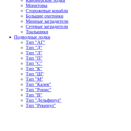
Канонерские лодки
Мониторы
Сторожевые корабли
Большие охотники
Минные заградители
Сетевые заградители
Тральщики
Подводные лодки
Тип "АГ"
Тип "Д"
Тип "Л"
Тип "П"
Тип "С"
Тип "К"
Тип "Щ"
Тип "М"
Тип "Калев"
Тип "Ронис"
Тип "В"
Тип "Дельфинул"
Тип "Рекинул"