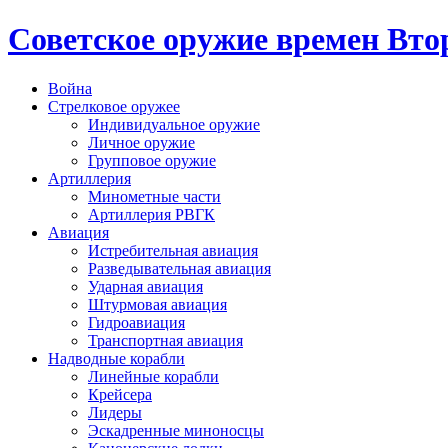
Cоветское оружие времен Вт
Война
Стрелковое оружее
Индивидуальное оружие
Личное оружие
Групповое оружие
Артиллерия
Минометные части
Артиллерия РВГК
Авиация
Истребительная авиация
Разведывательная авиация
Ударная авиация
Штурмовая авиация
Гидроавиация
Транспортная авиация
Надводные корабли
Линейные корабли
Крейсера
Лидеры
Эскадренные миноносцы