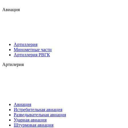
Авиация
Артиллерия
Минометные части
Артиллерия РВГК
Артилерия
Авиация
Истребительная авиация
Разведывательная авиация
Ударная авиация
Штурмовая авиация