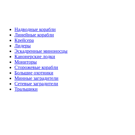
Надводные корабли
Линейные корабли
Крейсера
Лидеры
Эскадренные миноносцы
Канонерские лодки
Мониторы
Сторожевые корабли
Большие охотники
Минные заградители
Сетевые заградители
Тральщики