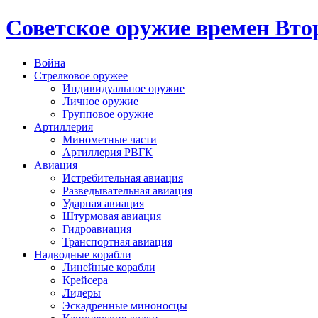
Cоветское оружие времен Вт
Война
Стрелковое оружее
Индивидуальное оружие
Личное оружие
Групповое оружие
Артиллерия
Минометные части
Артиллерия РВГК
Авиация
Истребительная авиация
Разведывательная авиация
Ударная авиация
Штурмовая авиация
Гидроавиация
Транспортная авиация
Надводные корабли
Линейные корабли
Крейсера
Лидеры
Эскадренные миноносцы