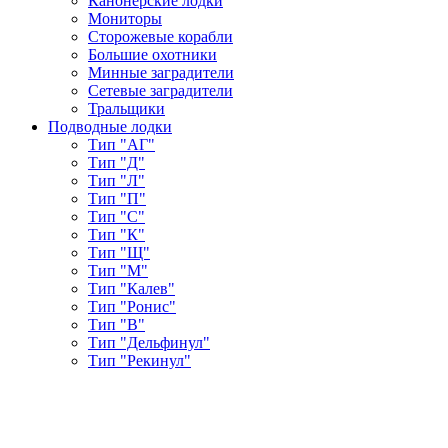
Канонерские лодки
Мониторы
Сторожевые корабли
Большие охотники
Минные заградители
Сетевые заградители
Тральщики
Подводные лодки
Тип "АГ"
Тип "Д"
Тип "Л"
Тип "П"
Тип "С"
Тип "К"
Тип "Щ"
Тип "М"
Тип "Калев"
Тип "Ронис"
Тип "В"
Тип "Дельфинул"
Тип "Рекинул"