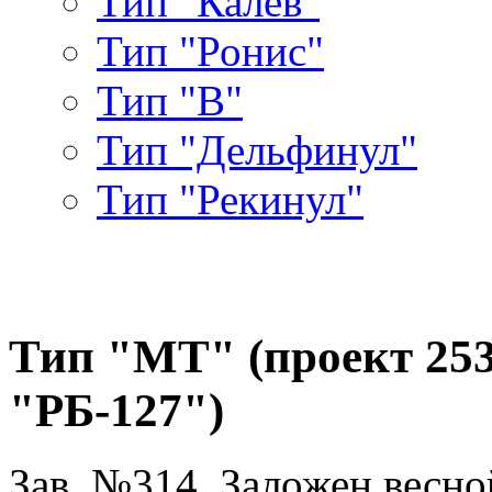
Тип "Калев"
Тип "Ронис"
Тип "В"
Тип "Дельфинул"
Тип "Рекинул"
Тип "МТ" (проект 253л)
"РБ-127")
Зав. №314. Заложен весной