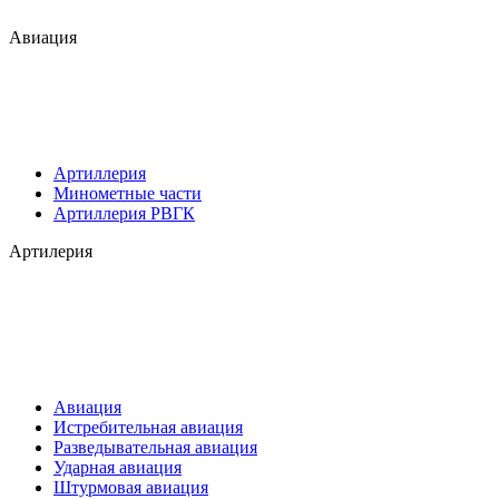
Авиация
Артиллерия
Минометные части
Артиллерия РВГК
Артилерия
Авиация
Истребительная авиация
Разведывательная авиация
Ударная авиация
Штурмовая авиация