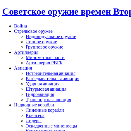
Cоветское оружие времен Вт
Война
Стрелковое оружее
Индивидуальное оружие
Личное оружие
Групповое оружие
Артиллерия
Минометные части
Артиллерия РВГК
Авиация
Истребительная авиация
Разведывательная авиация
Ударная авиация
Штурмовая авиация
Гидроавиация
Транспортная авиация
Надводные корабли
Линейные корабли
Крейсера
Лидеры
Эскадренные миноносцы