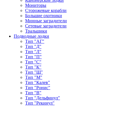
Канонерские лодки
Мониторы
Сторожевые корабли
Большие охотники
Минные заградители
Сетевые заградители
Тральщики
Подводные лодки
Тип "АГ"
Тип "Д"
Тип "Л"
Тип "П"
Тип "С"
Тип "К"
Тип "Щ"
Тип "М"
Тип "Калев"
Тип "Ронис"
Тип "В"
Тип "Дельфинул"
Тип "Рекинул"