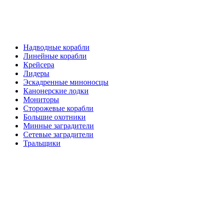
Надводные корабли
Линейные корабли
Крейсера
Лидеры
Эскадренные миноносцы
Канонерские лодки
Мониторы
Сторожевые корабли
Большие охотники
Минные заградители
Сетевые заградители
Тральщики