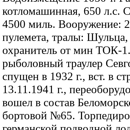
котломашинная, 650 л.с. С
4500 миль. Вооружение: 2 
пулемета, тралы: Шульца,
охранитель от мин ТОК-1
рыболовный траулер Севго
спущен в 1932 г., вст. в с
13.11.1941 г., переоборуд
вошел в состав Беломорс
бортовой №65. Торпедиров
германской подводной лод