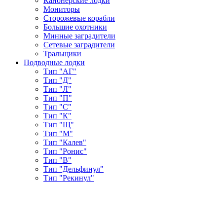
Канонерские лодки
Мониторы
Сторожевые корабли
Большие охотники
Минные заградители
Сетевые заградители
Тральщики
Подводные лодки
Тип "АГ"
Тип "Д"
Тип "Л"
Тип "П"
Тип "С"
Тип "К"
Тип "Щ"
Тип "М"
Тип "Калев"
Тип "Ронис"
Тип "В"
Тип "Дельфинул"
Тип "Рекинул"