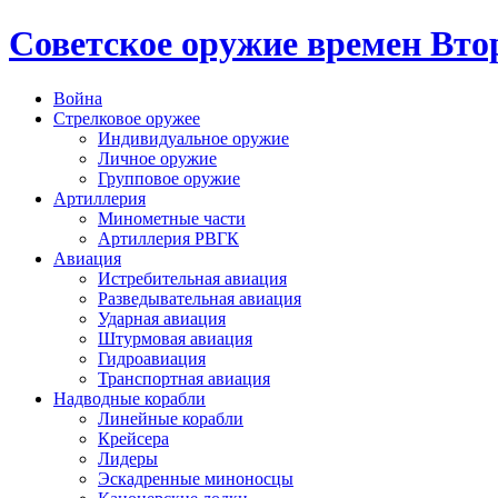
Cоветское оружие времен Вт
Война
Стрелковое оружее
Индивидуальное оружие
Личное оружие
Групповое оружие
Артиллерия
Минометные части
Артиллерия РВГК
Авиация
Истребительная авиация
Разведывательная авиация
Ударная авиация
Штурмовая авиация
Гидроавиация
Транспортная авиация
Надводные корабли
Линейные корабли
Крейсера
Лидеры
Эскадренные миноносцы