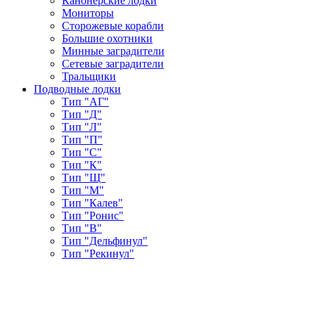
Канонерские лодки
Мониторы
Сторожевые корабли
Большие охотники
Минные заградители
Сетевые заградители
Тральщики
Подводные лодки
Тип "АГ"
Тип "Д"
Тип "Л"
Тип "П"
Тип "С"
Тип "К"
Тип "Щ"
Тип "М"
Тип "Калев"
Тип "Ронис"
Тип "В"
Тип "Дельфинул"
Тип "Рекинул"