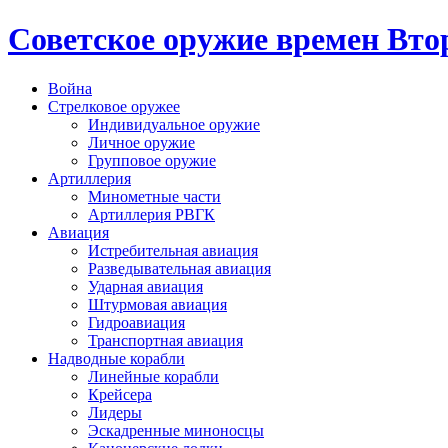
Cоветское оружие времен Вт
Война
Стрелковое оружее
Индивидуальное оружие
Личное оружие
Групповое оружие
Артиллерия
Минометные части
Артиллерия РВГК
Авиация
Истребительная авиация
Разведывательная авиация
Ударная авиация
Штурмовая авиация
Гидроавиация
Транспортная авиация
Надводные корабли
Линейные корабли
Крейсера
Лидеры
Эскадренные миноносцы