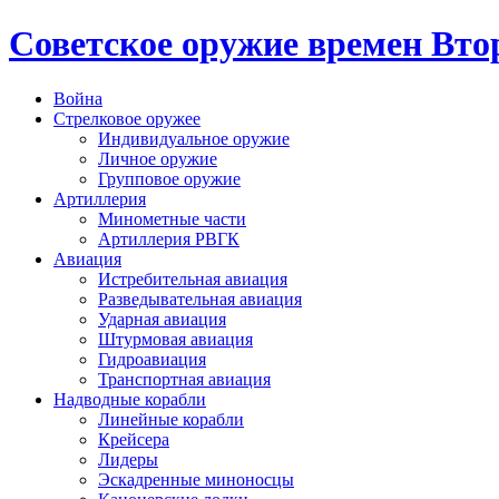
Cоветское оружие времен Вт
Война
Стрелковое оружее
Индивидуальное оружие
Личное оружие
Групповое оружие
Артиллерия
Минометные части
Артиллерия РВГК
Авиация
Истребительная авиация
Разведывательная авиация
Ударная авиация
Штурмовая авиация
Гидроавиация
Транспортная авиация
Надводные корабли
Линейные корабли
Крейсера
Лидеры
Эскадренные миноносцы