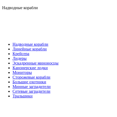
Надводные корабли
Надводные корабли
Линейные корабли
Крейсера
Лидеры
Эскадренные миноносцы
Канонерские лодки
Мониторы
Сторожевые корабли
Большие охотники
Минные заградители
Сетевые заградители
Тральщики