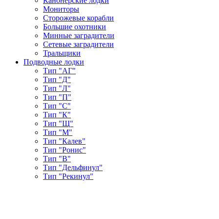
Канонерские лодки
Мониторы
Сторожевые корабли
Большие охотники
Минные заградители
Сетевые заградители
Тральщики
Подводные лодки
Тип "АГ"
Тип "Д"
Тип "Л"
Тип "П"
Тип "С"
Тип "К"
Тип "Щ"
Тип "М"
Тип "Калев"
Тип "Ронис"
Тип "В"
Тип "Дельфинул"
Тип "Рекинул"