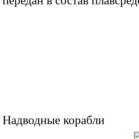
передан в состав плавсре
Надводные корабли