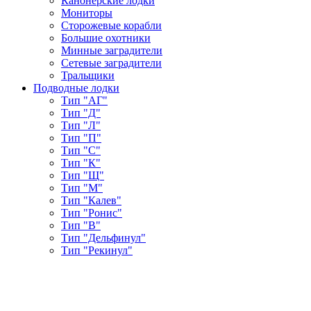
Канонерские лодки
Мониторы
Сторожевые корабли
Большие охотники
Минные заградители
Сетевые заградители
Тральщики
Подводные лодки
Тип "АГ"
Тип "Д"
Тип "Л"
Тип "П"
Тип "С"
Тип "К"
Тип "Щ"
Тип "М"
Тип "Калев"
Тип "Ронис"
Тип "В"
Тип "Дельфинул"
Тип "Рекинул"