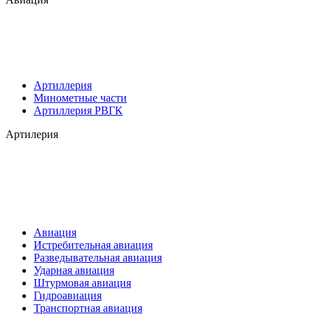
Артиллерия
Минометные части
Артиллерия РВГК
Артилерия
Авиация
Истребительная авиация
Разведывательная авиация
Ударная авиация
Штурмовая авиация
Гидроавиация
Транспортная авиация