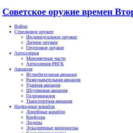
Cоветское оружие времен Вт
Война
Стрелковое оружее
Индивидуальное оружие
Личное оружие
Групповое оружие
Артиллерия
Минометные части
Артиллерия РВГК
Авиация
Истребительная авиация
Разведывательная авиация
Ударная авиация
Штурмовая авиация
Гидроавиация
Транспортная авиация
Надводные корабли
Линейные корабли
Крейсера
Лидеры
Эскадренные миноносцы