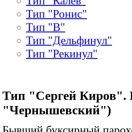
Тип "Калев"
Тип "Ронис"
Тип "В"
Тип "Дельфинул"
Тип "Рекинул"
Тип "Сергей Киров". Б
"Чернышевский")
Бывший буксирный парох