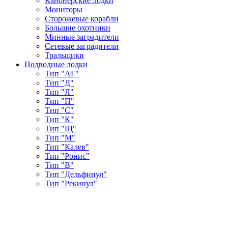
Канонерские лодки
Мониторы
Сторожевые корабли
Большие охотники
Минные заградители
Сетевые заградители
Тральщики
Подводные лодки
Тип "АГ"
Тип "Д"
Тип "Л"
Тип "П"
Тип "С"
Тип "К"
Тип "Щ"
Тип "М"
Тип "Калев"
Тип "Ронис"
Тип "В"
Тип "Дельфинул"
Тип "Рекинул"