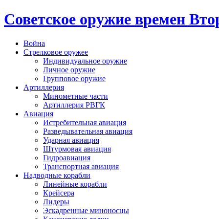
Cоветское оружие времен Вт
Война
Стрелковое оружее
Индивидуальное оружие
Личное оружие
Групповое оружие
Артиллерия
Минометные части
Артиллерия РВГК
Авиация
Истребительная авиация
Разведывательная авиация
Ударная авиация
Штурмовая авиация
Гидроавиация
Транспортная авиация
Надводные корабли
Линейные корабли
Крейсера
Лидеры
Эскадренные миноносцы