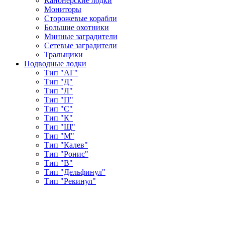
Канонерские лодки
Мониторы
Сторожевые корабли
Большие охотники
Минные заградители
Сетевые заградители
Тральщики
Подводные лодки
Тип "АГ"
Тип "Д"
Тип "Л"
Тип "П"
Тип "С"
Тип "К"
Тип "Щ"
Тип "М"
Тип "Калев"
Тип "Ронис"
Тип "В"
Тип "Дельфинул"
Тип "Рекинул"