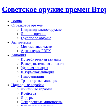
Cоветское оружие времен Вт
Война
Стрелковое оружее
Индивидуальное оружие
Личное оружие
Групповое оружие
Артиллерия
Минометные части
Артиллерия РВГК
Авиация
Истребительная авиация
Разведывательная авиация
Ударная авиация
Штурмовая авиация
Гидроавиация
Транспортная авиация
Надводные корабли
Линейные корабли
Крейсера
Лидеры
Эскадренные миноносцы