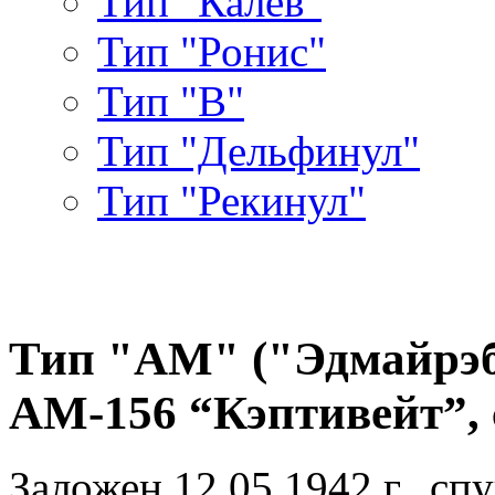
Тип "Калев"
Тип "Ронис"
Тип "В"
Тип "Дельфинул"
Тип "Рекинул"
Тип "AM" ("Эдмайрэбл"
АМ-156 “Кэптивейт”, с
Заложен 12.05.1942 г., спу