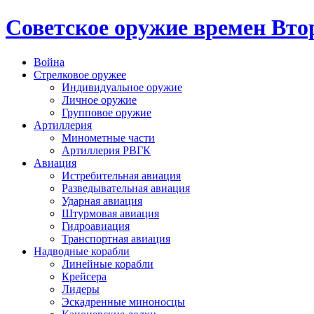
Cоветское оружие времен Вт
Война
Стрелковое оружее
Индивидуальное оружие
Личное оружие
Групповое оружие
Артиллерия
Минометные части
Артиллерия РВГК
Авиация
Истребительная авиация
Разведывательная авиация
Ударная авиация
Штурмовая авиация
Гидроавиация
Транспортная авиация
Надводные корабли
Линейные корабли
Крейсера
Лидеры
Эскадренные миноносцы