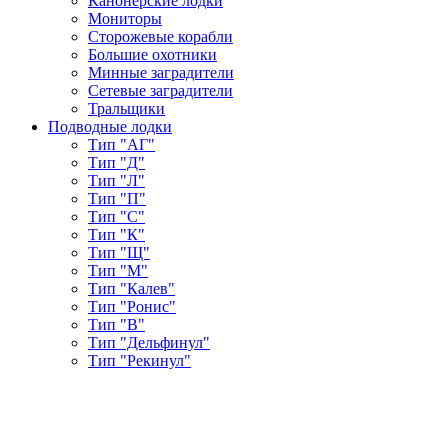
Канонерские лодки
Мониторы
Сторожевые корабли
Большие охотники
Минные заградители
Сетевые заградители
Тральщики
Подводные лодки
Тип "АГ"
Тип "Д"
Тип "Л"
Тип "П"
Тип "С"
Тип "К"
Тип "Щ"
Тип "М"
Тип "Калев"
Тип "Ронис"
Тип "В"
Тип "Дельфинул"
Тип "Рекинул"