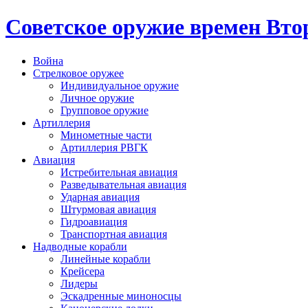
Cоветское оружие времен Вт
Война
Стрелковое оружее
Индивидуальное оружие
Личное оружие
Групповое оружие
Артиллерия
Минометные части
Артиллерия РВГК
Авиация
Истребительная авиация
Разведывательная авиация
Ударная авиация
Штурмовая авиация
Гидроавиация
Транспортная авиация
Надводные корабли
Линейные корабли
Крейсера
Лидеры
Эскадренные миноносцы