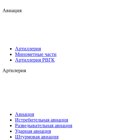
Авиация
Артиллерия
Минометные части
Артиллерия РВГК
Артилерия
Авиация
Истребительная авиация
Разведывательная авиация
Ударная авиация
Штурмовая авиация