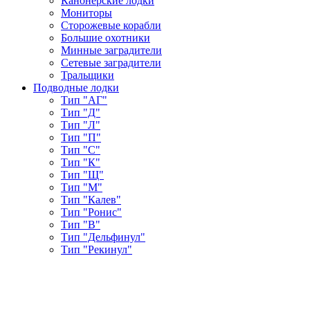
Канонерские лодки
Мониторы
Сторожевые корабли
Большие охотники
Минные заградители
Сетевые заградители
Тральщики
Подводные лодки
Тип "АГ"
Тип "Д"
Тип "Л"
Тип "П"
Тип "С"
Тип "К"
Тип "Щ"
Тип "М"
Тип "Калев"
Тип "Ронис"
Тип "В"
Тип "Дельфинул"
Тип "Рекинул"