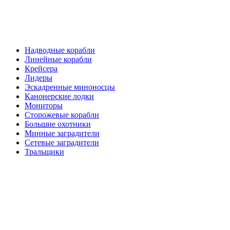
Надводные корабли
Линейные корабли
Крейсера
Лидеры
Эскадренные миноносцы
Канонерские лодки
Мониторы
Сторожевые корабли
Большие охотники
Минные заградители
Сетевые заградители
Тральщики